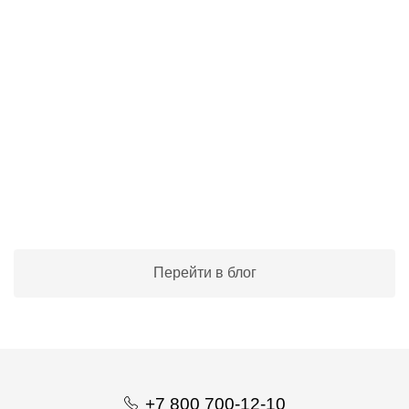
Советы владельцам грызунов
Советы владельцам кошек
Советы владельцам собак
Лошади
Перейти в блог
+7 800 700-12-10