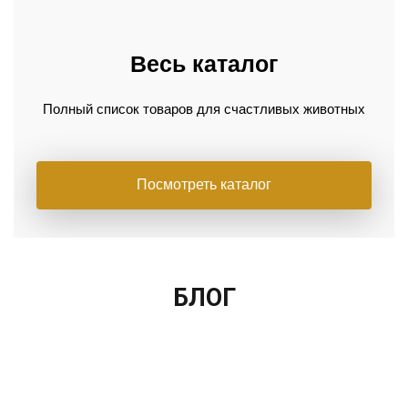
Весь каталог
Полный список товаров для счастливых животных
Посмотреть каталог
БЛОГ
ТОП-5 РАЗЛИЧНЫХ ВИДОВ ВАКЦИН ДЛЯ
ГАМАВИТ: практическое применение для
ПРИЁМЫ ФИКСАЦИИ КОШЕК
БОЛЕЗНИ ХОРЬКОВ
повышения работоспособности лошадей
СОБАК