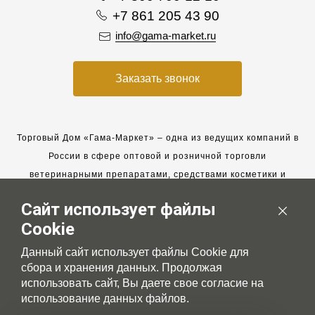
+7 861 205 43 90
info@gama-market.ru
Заказать звонок
Торговый Дом «Гама-Маркет» – одна из ведущих компаний в
России в сфере оптовой и розничной торговли
ветеринарными препаратами, средствами косметики и
гигиены для животных.
Сайт использует файлы
Мы работаем с 2005 года. Мы приглашаем к сотрудничеству
Cookie
новых клиентов и всегда рассчитываем на взаимовыгодные,
долгосрочные партнерские отношения.
Данный сайт использует файлы Cookie для
сбора и хранения данных. Продолжая
использовать сайт, Вы даете свое согласие на
использование данных файлов.