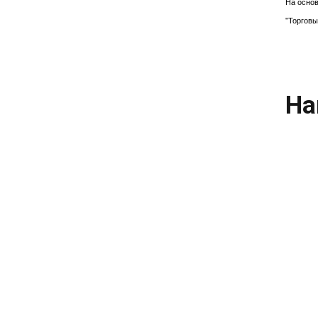
На основ
"Торговы
На