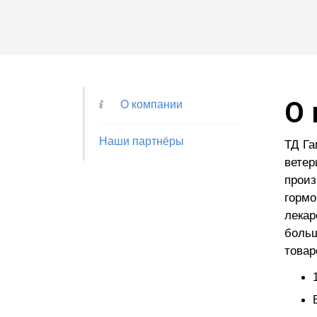
О 
О компании
Наши партнёры
ТД Га
ветер
произ
гормо
лекар
больш
товар