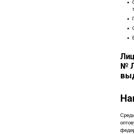
Лиц
№ Л
выд
На
Среди
оптов
федер