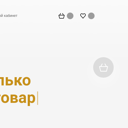
й кабинет
лько
ры и низ
|