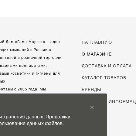
ый Дом «Гама-Маркет» – одна
НА ГЛАВНУЮ
ущих компаний в России в
О МАГАЗИНЕ
оптовой и розничной торговли
инарными препаратами,
ДОСТАВКА И ОПЛАТА
вами косметики и гигиены для
КАТАЛОГ ТОВАРОВ
ых.
отаем с 2005 года. Мы
БРЕНДЫ
шаем к сотрудничеству новых
ПОЛЕЗНАЯ ИНФОРМА
ов и всегда рассчитываем на
выгодные, долгосрочные
КОНТАКТЫ
 и хранения данных. Продолжая
рские отношения.
спользование данных файлов.