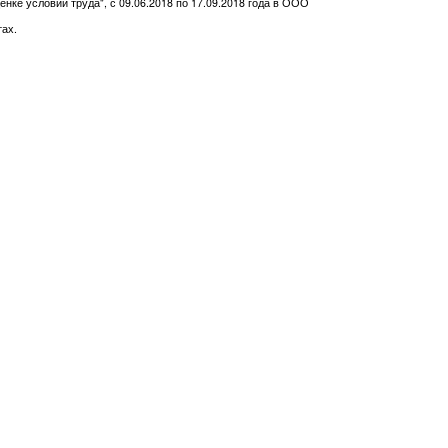
нке условий труда", с 09.06.2018 по 17.09.2018 года в ООО
тах.