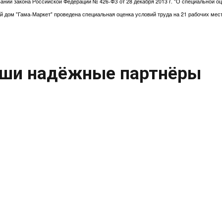
ании закона Российской Федерации № 426-ФЗ от 28 декабря 2013 г. "О специальной оце
й дом "Гама-Маркет" проведена специальная оценка условий труда на 21 рабочих мес
ши надёжные партнёры