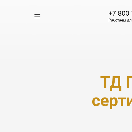
+7 800
Например,
Работаем для
гамавит
Найти
везде
ТД 
сертифи