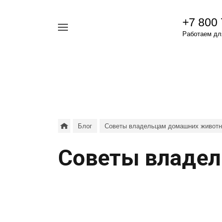
+7 800
Например,
Работаем для
гамавит
Найти
везде
Блог
Советы владельцам домашних живот
Советы владел