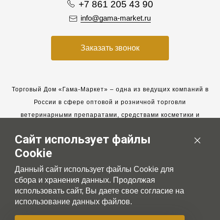
+7 861 205 43 90
info@gama-market.ru
Заказать звонок
Торговый Дом «Гама-Маркет» – одна из ведущих компаний в
России в сфере оптовой и розничной торговли
ветеринарными препаратами, средствами косметики и
гигиены для животных.
Сайт использует файлы
Мы работаем с 2005 года. Мы приглашаем к сотрудничеству
Cookie
новых клиентов и всегда рассчитываем на взаимовыгодные,
долгосрочные партнерские отношения.
Данный сайт использует файлы Cookie для
сбора и хранения данных. Продолжая
использовать сайт, Вы даете свое согласие на
использование данных файлов.