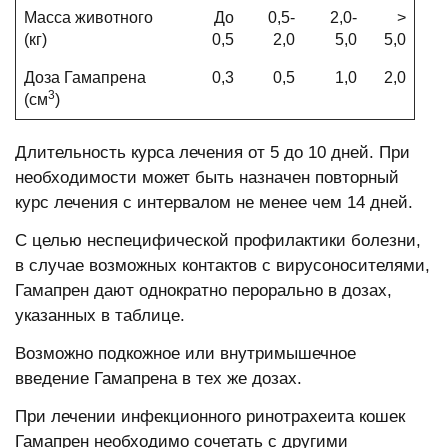
Масса животного
До
0,5-
2,0-
>
(кг)
0,5
2,0
5,0
5,0
Доза Гамапрена
0,3
0,5
1,0
2,0
3
(см
)
Длительность курса лечения от 5 до 10 дней. При
необходимости может быть назначен повторный
курс лечения с интервалом не менее чем 14 дней.
С целью неспецифической профилактики болезни,
в случае возможных контактов с вирусоносителями,
Гамапрен дают однократно перорально в дозах,
указанных в таблице.
Возможно подкожное или внутримышечное
введение Гамапрена в тех же дозах.
При лечении инфекционного ринотрахеита кошек
Гамапрен необходимо сочетать с другими