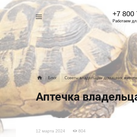
+7 800
Например,
Работаем для
гамавит
Найти
везде
Блог
Советы владельцам домашних живот
Аптечка владельц
12 марта 2024
804