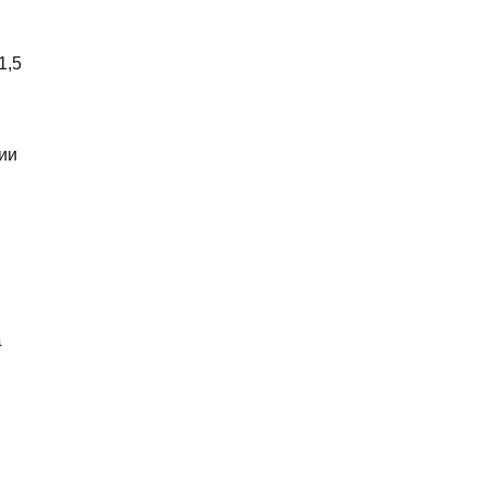
1,5
ии
а