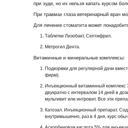
при зуде, но их нельзя капать курсом бол
При травмах глаза ветеринарный врач м
Для лечение стоматита может понадобит
Таблетки Лизобакт, Септифрил.
Метрогил Дента.
Витаминные и минеральные комплексы:
Подкормки для регулярной дачи вместе 
фирм).
Инъекционный витаминный комплекс Эл
двукратно с интервалом 14 дней в доз
мультивит или интровит. Все эти преп
Катозал. Инъекционный препарат. Соде
внутримышечно, раз в 4 дня, курс обыч
Аскорбиновая кислота 5% для инъекций.