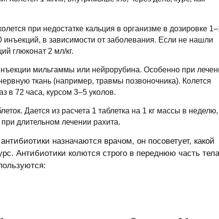
олется при недостатке кальция в организме в дозировке 1–
 10 инъекций, в зависимости от заболевания. Если не нашли
ий глюконат 2 мл/кг.
 инъекции мильгаммы или нейрорубина. Особенно при лечен
нервную ткань (например, травмы позвоночника). Колется
з в 72 часа, курсом 3–5 уколов.
еток. Дается из расчета 1 таблетка на 1 кг массы в неделю,
 при длительном лечении рахита.
антибиотики назначаются врачом, он посоветует, какой
урс. Антибиотики колются строго в переднюю часть тел
пользуются: