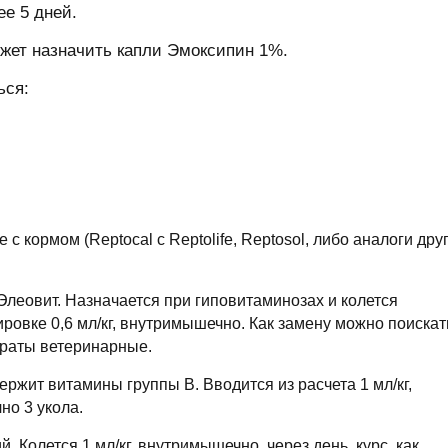
ее 5 дней.
ожет назначить капли Эмоксипин 1%.
ься:
с кормом (Reptocal c Reptolife, Reptosol, либо аналоги дру
еовит. Назначается при гиповитаминозах и колется
ировке 0,6 мл/кг, внутримышечно. Как замену можно поискат
араты ветеринарные.
ржит витамины группы В. Вводится из расчета 1 мл/кг,
но 3 укола.
 Колется 1 мл/кг, внутримышечно, через день, курс, как