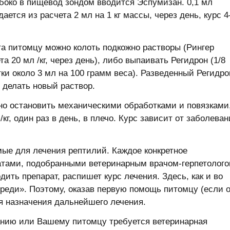
боко в пищевод зондом вводится Эспумизан. 0,1 мл
ется из расчета 2 мл на 1 кг массы, через день, курс 4
а питомцу можно колоть подкожно растворы (Рингер
а 20 мл /кг, через день), либо выпаивать Регидрон (1/8
тки около 3 мл на 100 грамм веса). Разведенный Регидро
 делать новый раствор.
но остановить механическими обработками и повязками
г, один раз в день, в плечо. Курс зависит от заболеван
мые для лечения рептилий. Каждое конкретное
ратами, подобранными ветеринарным врачом-герпетолого
одить препарат, распишет курс лечения. Здесь, как и во
реди». Поэтому, оказав первую помощь питомцу (если 
ля назначения дальнейшего лечения.
анию или Вашему питомцу требуется ветеринарная