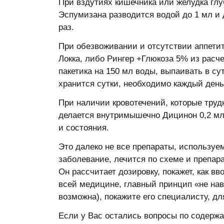
При вздутиях кишечника или желудка глу
Эспумизана разводится водой до 1 мл и да
раз.
При обезвоживании и отсутствии аппетит
Локка, либо Рингер +Глюкоза 5% из расчет
пакетика на 150 мл воды, выпаивать в су
хранится сутки, необходимо каждый день
При наличии кровотечений, которые труд
делается внутримышечно Дицинон 0,2 мл/к
и состояния.
Это далеко не все препараты, используе
заболевание, лечится по схеме и препа
Он рассчитает дозировку, покажет, как вв
всей медицине, главный принцип «не нав
возможна), покажите его специалисту, д
Если у Вас остались вопросы по содерж