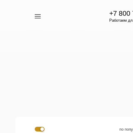
+7 800
Например,
Работаем для
гамавит
Найти
везде
по поп