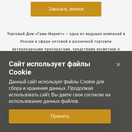
Заказать звонок
Торговый Дом «Гама-Маркет» – одна из ведущих компаний в
России в сфере оптовой и розничной торговли
ветеринарными препаратами, средствами косметики и
гигиены для животных.
Сайт использует файлы
Мы работаем с 2005 года. Мы приглашаем к сотрудничеству
Cookie
новых клиентов и всегда рассчитываем на взаимовыгодные,
долгосрочные партнерские отношения.
Данный сайт использует файлы Cookie для
сбора и хранения данных. Продолжая
использовать сайт, Вы даете свое согласие на
использование данных файлов.
© 2007-2026 Gama-market LTD
Принять