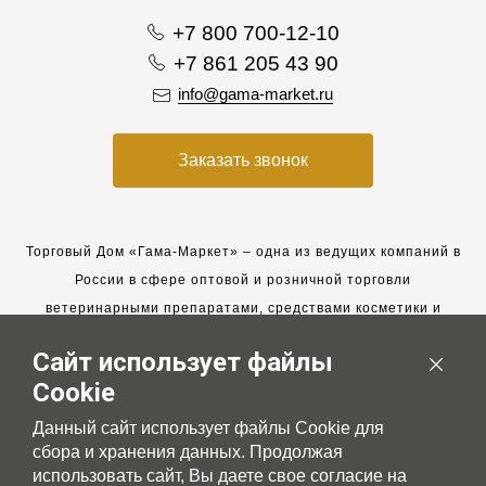
+7 800 700-12-10
+7 861 205 43 90
info@gama-market.ru
Заказать звонок
Торговый Дом «Гама-Маркет» – одна из ведущих компаний в
России в сфере оптовой и розничной торговли
ветеринарными препаратами, средствами косметики и
гигиены для животных.
Сайт использует файлы
Мы работаем с 2005 года. Мы приглашаем к сотрудничеству
Cookie
новых клиентов и всегда рассчитываем на взаимовыгодные,
долгосрочные партнерские отношения.
Данный сайт использует файлы Cookie для
сбора и хранения данных. Продолжая
использовать сайт, Вы даете свое согласие на