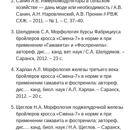
Санин А.В. Иммуномодуляторы в сельском
хозяйстве — дань моде или необходимость / А.В.
Санин, А.Н. Наровлянский, А.В. Пронин // РВЖ
СХЖ. – 2011. – № 1. – С. 37–40.
Шелудяков С.А. Морфология бурсы Фабрициуса
бройлеров кросса «Смена-7» в норме и при
применении «Гамавита» и «Фоспренила»:
автореф. дис.… канд. вет. наук / С.А. Шелудяков. –
Саранск, 2012. – 23 с.
Харлан А.Л. Морфология железы третьего века
бройлеров кросса «Смена-7» в норме и при
применении гамавита и фоспренила: автореф.
дис.… канд. биол. наук / А.Л. Харлан. – Саранск,
2012. – 20 с.
Щеглов Н.А. Морфология поджелудочной железы
бройлеров кросса «Смена-7» в норме и при
применении гамавита и фоспренила: автореф.
дис.… канд. биол. наук / Н.А. Щеглов. – Саранск,