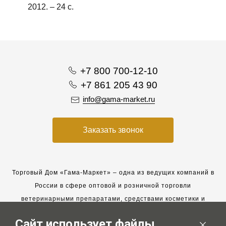
2012. – 24 с.
+7 800 700-12-10
+7 861 205 43 90
info@gama-market.ru
Заказать звонок
Торговый Дом «Гама-Маркет» – одна из ведущих компаний в
России в сфере оптовой и розничной торговли
ветеринарными препаратами, средствами косметики и
гигиены для животных.
Сайт использует файлы
Мы работаем с 2005 года. Мы приглашаем к сотрудничеству