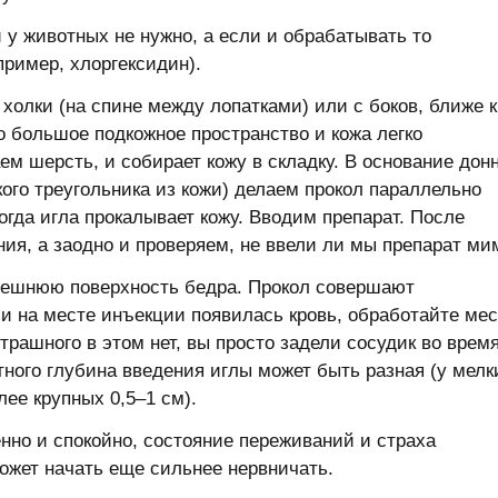
у животных не нужно, а если и обрабатывать то
ример, хлоргексидин).
холки (на спине между лопатками) или с боков, ближе к
о большое подкожное пространство и кожа легко
ем шерсть, и собирает кожу в складку. В основание дон
кого треугольника из кожи) делаем прокол параллельно
огда игла прокалывает кожу. Вводим препарат. После
ия, а заодно и проверяем, не ввели ли мы препарат ми
ешнюю поверхность бедра. Прокол совершают
и на месте инъекции появилась кровь, обработайте мес
трашного в этом нет, вы просто задели сосудик во врем
тного глубина введения иглы может быть разная (у мелк
лее крупных 0,5–1 см).
нно и спокойно, состояние переживаний и страха
может начать еще сильнее нервничать.