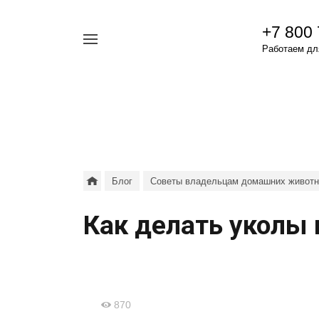
+7 800
Например,
Работаем для
гамавит
Найти
везде
Блог
Советы владельцам домашних живот
Как делать уколы
870