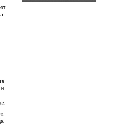
морской свинки).
рат
ра
те
 и
це.
е,
да