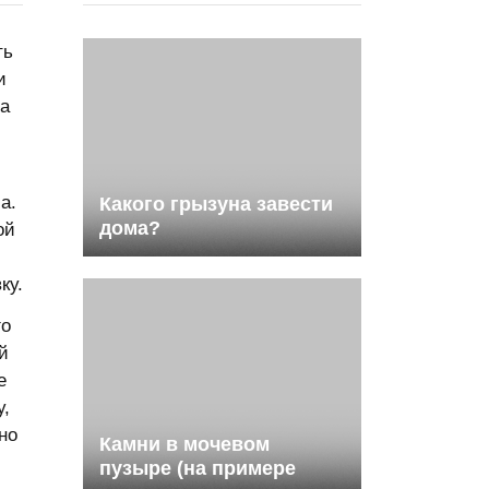
ть
и
да
а.
Какого грызуна завести
дома?
ой
ку.
го
й
е
у,
но
Камни в мочевом
пузыре (на примере