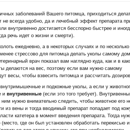
личных заболеваний Вашего питомца, приходиться дела
от не всегда удобно, да и лечебный эффект препарата пр
ли внутривенно достигается бесспорно быстрее и иног
да речь идет о жизни и смерти).
олоть ежедневно, а в некоторых случаях и по несколько
 менее стрессово для питомца делать уколы самому дом
теринарный врач показал вам наглядно куда, как и в как
аты делаются на вес, поэтому если вам нужно самому
дут весы, чтобы взвесить питомца и рассчитать дозиров
 внутримышечные и подкожные уколы, а если у животно
е и
внутривенные
(если это того требует). Внутривенны
за ним нужно внимательно следить, чтобы животное его н
ти из вены и тогда вводимый препарат попадает под кож
бласти катетера в момент введения препарата. Тогда нуж
 (место, где он был установлен обработать перекисью и