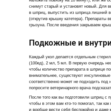
наложить повязку на 10 минут), или же о
снимут старый и установят новый. Для в
в шприц, выпустить из шприца лишний во
(открутив крышку катетера). Препараты 
грызуна. После введения закрываем крыш
Подкожные и внутр
Каждый укол делается отдельным стери
(100ед), 2 мл, 5 мл. В первую очередь н
чтобы количество препарата в шприце по
внимательнее, существуют инсулиновые 
соответственно может не подходить под 
попросите ветеринарного врача подсказат
После того как вы подготовили шприц с 
чтобы в этом вам кто-то помогал, так ка
и вообще вести себя беспокойно и даже 