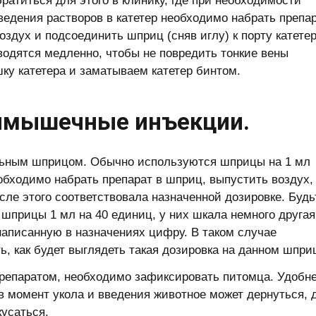
братиться для этого в клинику, где при необходимости
ведения растворов в катетер необходимо набрать препа
здух и подсоединить шприц (сняв иглу) к порту катете
вводятся медленно, чтобы не повредить тонкие вены
ку катетера и заматываем катетер бинтом.
имышечные инъекции.
льным шприцом. Обычно используются шприцы на 1 мл
еобходимо набрать препарат в шприц, выпустить воздух,
сле этого соответствовала назначенной дозировке. Будь
шприцы 1 мл на 40 единиц, у них шкала немного другая
написанную в назначениях цифру. В таком случае
ь, как будет выглядеть такая дозировка на данном шпри
препаратом, необходимо зафиксировать питомца. Удобне
к в момент укола и введения животное может дернуться, 
кусаться.