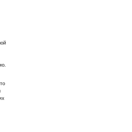
ной
мо.
то
я
их