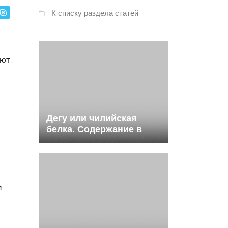
К списку раздела статей
ают
Дегу или чилийская
белка. Содержание в
квартире.
и