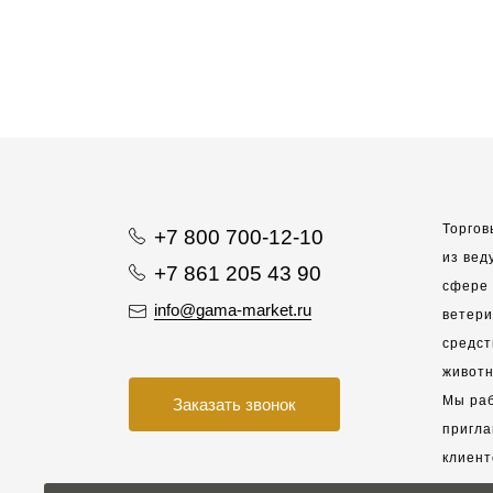
Торгов
+7 800 700-12-10
из вед
+7 861 205 43 90
сфере 
info@gama-market.ru
ветер
средст
животн
Мы раб
Заказать звонок
пригла
клиент
взаимо