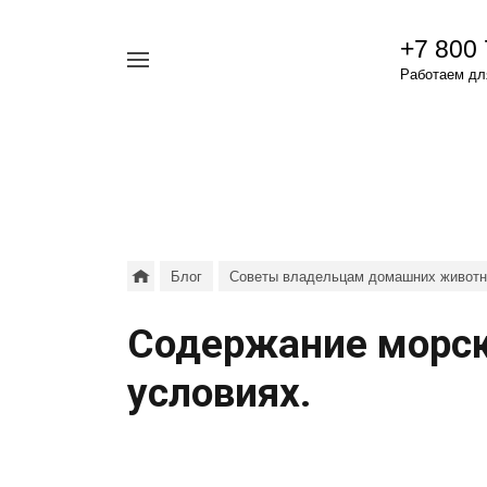
+7 800
Например,
Работаем для
гамавит
Найти
везде
Блог
Советы владельцам домашних живот
Содержание морск
условиях.