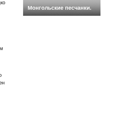
ко
Монгольские песчанки.
ем
о
ен