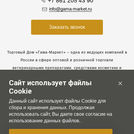
+7 861 205 43 90
info@gama-market.ru
Заказать звонок
Торговый Дом «Гама-Маркет» – одна из ведущих компаний в
России в сфере оптовой и розничной торговли
ветеринарными препаратами, средствами косметики и
гигиены для животных.
Сайт использует файлы
Мы работаем с 2005 года. Мы приглашаем к сотрудничеству
Cookie
новых клиентов и всегда рассчитываем на взаимовыгодные,
долгосрочные партнерские отношения.
Данный сайт использует файлы Cookie для
сбора и хранения данных. Продолжая
использовать сайт, Вы даете свое согласие на
использование данных файлов.
© 2007-2026 Gama-market LTD