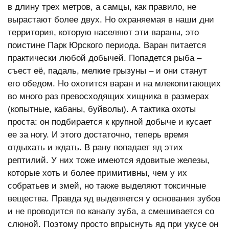
в длину трех метров, а самцы, как правило, не
вырастают более двух. Но охраняемая в наши дни
территория, которую населяют эти вараны, это
поистине Парк Юрского периода. Варан питается
практически любой добычей. Попадется рыба –
съест её, падаль, мелкие грызуны – и они станут
его обедом. Но охотится варан и на млекопитающих
во много раз превосходящих хищника в размерах
(копытные, кабаны, буйволы). А тактика охоты
проста: он подбирается к крупной добыче и кусает
ее за ногу. И этого достаточно, теперь время
отдыхать и ждать. В рану попадает яд этих
рептилий. У них тоже имеются ядовитые железы,
которые хоть и более примитивны, чем у их
собратьев и змей, но также выделяют токсичные
вещества. Правда яд выделяется у основания зубов
и не проводится по каналу зуба, а смешивается со
слюной. Поэтому просто впрыснуть яд при укусе он