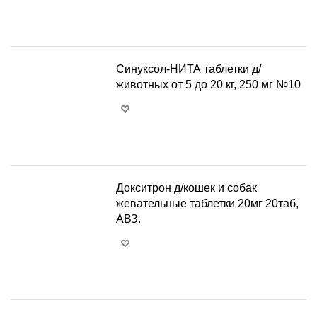
+
−
Синуксол-НИТА таблетки д/
животных от 5 до 20 кг, 250 мг №10
+
−
Докситрон д/кошек и собак
жевательные таблетки 20мг 20таб,
АВЗ.
+
−