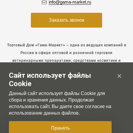
info@gama-market.ru
Заказать звонок
Торговый Дом «Гама-Маркет» – одна из ведущих компаний в
России в сфере оптовой и розничной торговли
ветеринарными препаратами, средствами косметики и
гигиены для животных.
Сайт использует файлы
Мы работаем с 2005 года. Мы приглашаем к сотрудничеству
Cookie
новых клиентов и всегда рассчитываем на взаимовыгодные,
долгосрочные партнерские отношения.
Данный сайт использует файлы Cookie для
сбора и хранения данных. Продолжая
использовать сайт, Вы даете свое согласие на
использование данных файлов.
© 2007-2026 Gama-market LTD
Принять