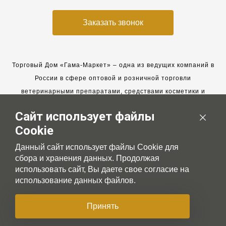
Заказать звонок
Торговый Дом «Гама-Маркет» – одна из ведущих компаний в
России в сфере оптовой и розничной торговли
ветеринарными препаратами, средствами косметики и
гигиены для животных.
Сайт использует файлы
Мы работаем с 2005 года. Мы приглашаем к сотрудничеству
Cookie
новых клиентов и всегда рассчитываем на взаимовыгодные,
долгосрочные партнерские отношения.
Данный сайт использует файлы Cookie для
сбора и хранения данных. Продолжая
использовать сайт, Вы даете свое согласие на
использование данных файлов.
© 2007-2026 Gama-market LTD
Принять