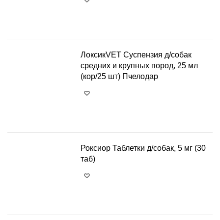
+
−
ЛоксикVET Суспензия д/собак
средних и крупных пород, 25 мл
(кор/25 шт) Пчелодар
+
−
Роксиор Таблетки д/собак, 5 мг (30
таб)
+
−