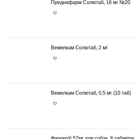
Преднифарм Солютаб, 16 мг №20
+
−
Вемелкам Солютаб, 2 мг
+
−
Вемелкам Солютаб, 0,5 мг (10 таб)
+
−
Фироко® 57мг для собак, 8 таблеток