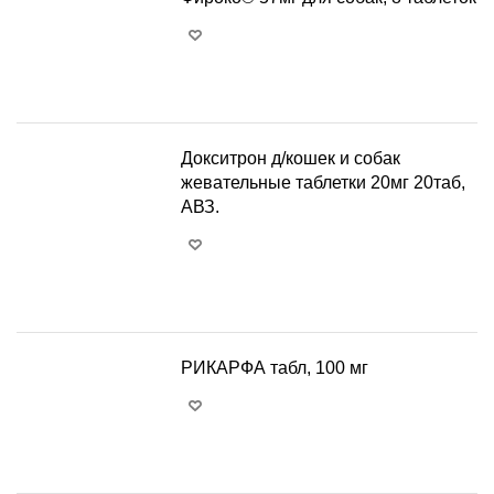
+
−
Докситрон д/кошек и собак
жевательные таблетки 20мг 20таб,
АВЗ.
+
−
РИКАРФА табл, 100 мг
+
−