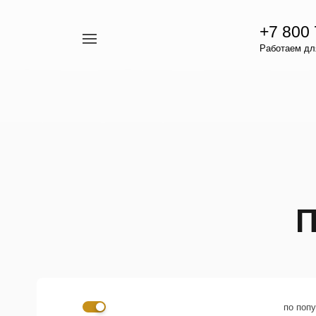
+7 800
Например,
Работаем для
гамавит
Найти
везде
П
по поп