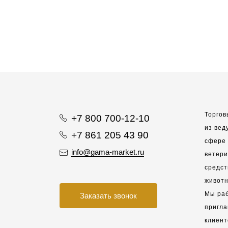
Торгов
+7 800 700-12-10
из вед
+7 861 205 43 90
сфере 
info@gama-market.ru
ветер
средст
животн
Мы раб
Заказать звонок
пригла
клиент