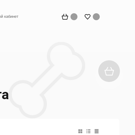
й кабинет
та