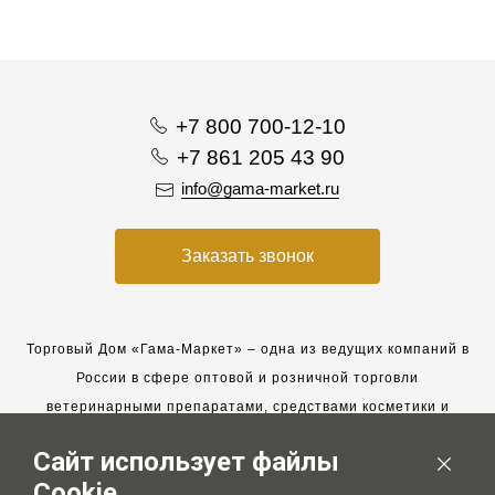
+7 800 700-12-10
+7 861 205 43 90
info@gama-market.ru
Заказать звонок
Торговый Дом «Гама-Маркет» – одна из ведущих компаний в
России в сфере оптовой и розничной торговли
ветеринарными препаратами, средствами косметики и
гигиены для животных.
Сайт использует файлы
Мы работаем с 2005 года. Мы приглашаем к сотрудничеству
Cookie
новых клиентов и всегда рассчитываем на взаимовыгодные,