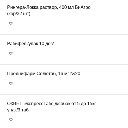
Рингера-Локка раствор, 400 мл БиАгро
(кор/32 шт)
Рабифел /упак 10 доз/
Преднифарм Солютаб, 16 мг №20
ОКВЕТ ЭкспрессТабс д/собак от 5 до 15кг,
упак/3 таб