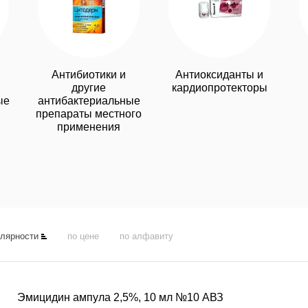
Антибиотики и
Антиоксиданты и
другие
кардиопротекторы
ые
антибактериальные
препараты местного
и
применения
улярности
по цене
по алфавиту
Эмицидин ампула 2,5%, 10 мл №10 АВЗ