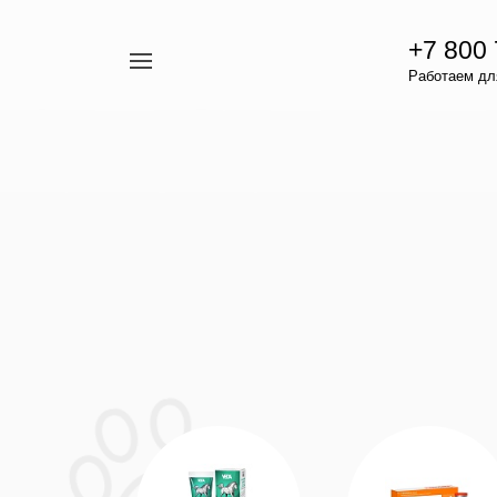
+7 800
Например,
Работаем для
гамавит
Найти
везде