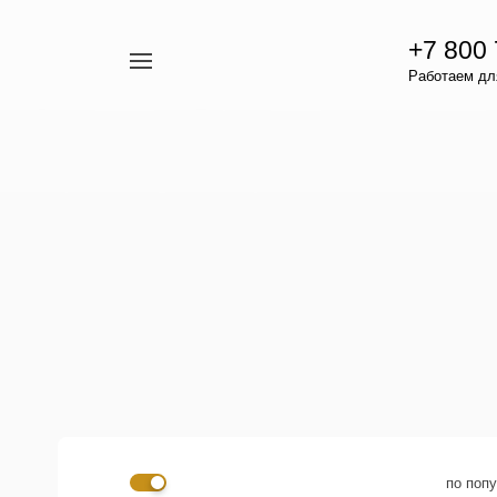
+7 800
Например,
Работаем для
гамавит
Найти
везде
по поп