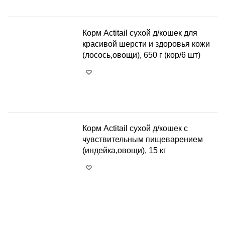
Корм Actitail сухой д/кошек для
красивой шерсти и здоровья кожи
(лосось,овощи), 650 г (кор/6 шт)
+
−
Корм Actitail сухой д/кошек с
чувствительным пищеварением
(индейка,овощи), 15 кг
+
−