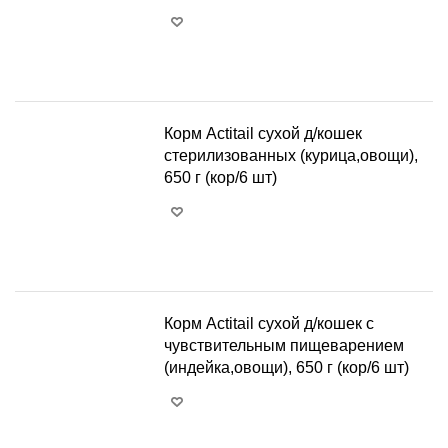
+
−
Корм Actitail сухой д/кошек
стерилизованных (курица,овощи),
650 г (кор/6 шт)
+
−
Корм Actitail сухой д/кошек с
чувствительным пищеварением
(индейка,овощи), 650 г (кор/6 шт)
+
−