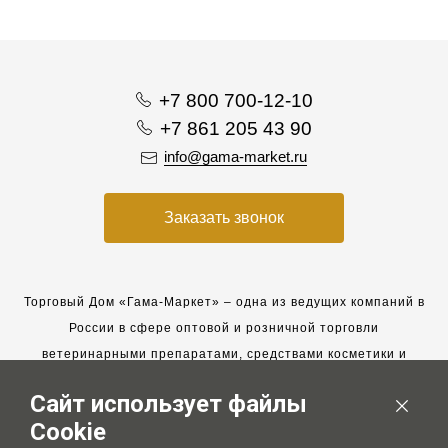
+7 800 700-12-10
+7 861 205 43 90
info@gama-market.ru
Заказать звонок
Торговый Дом «Гама-Маркет» – одна из ведущих компаний в
России в сфере оптовой и розничной торговли
ветеринарными препаратами, средствами косметики и
гигиены для животных.
Сайт использует файлы
Мы работаем с 2005 года. Мы приглашаем к сотрудничеству
Cookie
новых клиентов и всегда рассчитываем на взаимовыгодные,