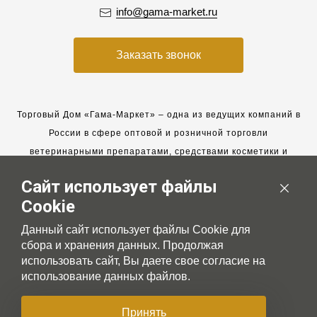
info@gama-market.ru
Заказать звонок
Торговый Дом «Гама-Маркет» – одна из ведущих компаний в
России в сфере оптовой и розничной торговли
ветеринарными препаратами, средствами косметики и
гигиены для животных.
Сайт использует файлы
Мы работаем с 2005 года. Мы приглашаем к сотрудничеству
Cookie
новых клиентов и всегда рассчитываем на взаимовыгодные,
долгосрочные партнерские отношения.
Данный сайт использует файлы Cookie для
сбора и хранения данных. Продолжая
использовать сайт, Вы даете свое согласие на
использование данных файлов.
© 2007-2026 Gama-market LTD
Принять