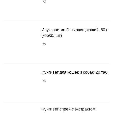
+
−
Ируксоветин Гель очищающий, 50 г
(кор/35 шт)
+
−
Фунгивет для кошек и собак, 20 таб
+
−
Фунгивет спрей с экстрактом