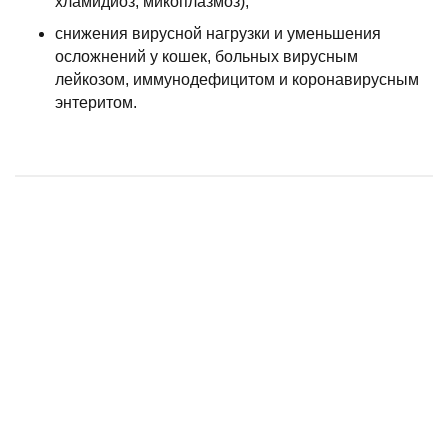
хламидиоз, микоплазмоз);
снижения вирусной нагрузки и уменьшения
осложнений у кошек, больных вирусным
лейкозом, иммунодефицитом и коронавирусным
энтеритом.
Фелиферон раствор для инъекций для кошек, 2,5 мл х 5 флаконов
Риботан 1 мл, уп. 10 ампул, 1 фл
Ронколейкин 1 000 000 МЕ, 10 мл
Виталанг-2