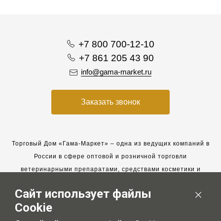
+7 800 700-12-10
+7 861 205 43 90
info@gama-market.ru
Заказать звонок
Торговый Дом «Гама-Маркет» – одна из ведущих компаний в
России в сфере оптовой и розничной торговли
ветеринарными препаратами, средствами косметики и
гигиены для животных.
Сайт использует файлы
Мы работаем с 2005 года. Мы приглашаем к сотрудничеству
Cookie
новых клиентов и всегда рассчитываем на взаимовыгодные,
долгосрочные партнерские отношения.