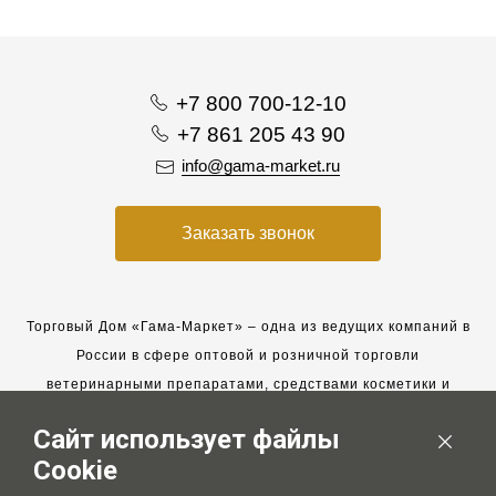
+7 800 700-12-10
+7 861 205 43 90
info@gama-market.ru
Заказать звонок
Торговый Дом «Гама-Маркет» – одна из ведущих компаний в
России в сфере оптовой и розничной торговли
ветеринарными препаратами, средствами косметики и
гигиены для животных.
Сайт использует файлы
Мы работаем с 2005 года. Мы приглашаем к сотрудничеству
Cookie
новых клиентов и всегда рассчитываем на взаимовыгодные,