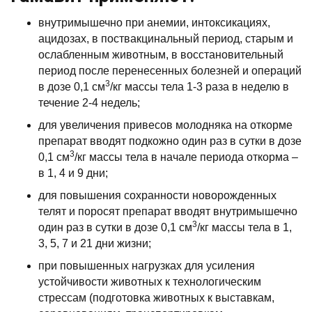
внутримышечно при анемии, интоксикациях,
ацидозах, в поствакцинальный период, старым и
ослабленным животным, в восстановительный
период после перенесенных болезней и операций
3
в дозе 0,1 см
/кг массы тела 1-3 раза в неделю в
течение 2-4 недель;
для увеличения привесов молодняка на откорме
препарат вводят подкожно один раз в сутки в дозе
3
0,1 см
/кг массы тела в начале периода откорма –
в 1, 4 и 9 дни;
для повышения сохранности новорожденных
телят и поросят препарат вводят внутримышечно
3
один раз в сутки в дозе 0,1 см
/кг массы тела в 1,
3, 5, 7 и 21 дни жизни;
при повышенных нагрузках для усиления
устойчивости животных к технологическим
стрессам (подготовка животных к выставкам,