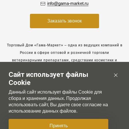
info@gama-market.ru
Заказать звонок
Торговый Дом «Гама-Маркет» – одна из ведущих компаний в
России в сфере оптовой и розничной торговли
ветеринарными препаратами, средствами косметики и
гигиены для животных.
Сайт использует файлы
Мы работаем с 2005 года. Мы приглашаем к сотрудничеству
Cookie
новых клиентов и всегда рассчитываем на взаимовыгодные,
долгосрочные партнерские отношения.
Данный сайт использует файлы Cookie для
сбора и хранения данных. Продолжая
использовать сайт, Вы даете свое согласие на
использование данных файлов.
© 2007-2026 Gama-market LTD
Принять