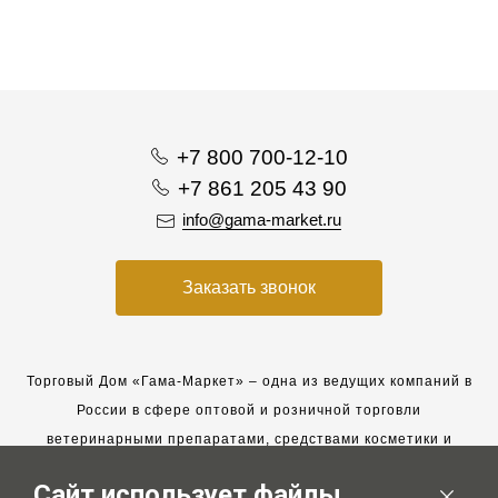
+7 800 700-12-10
+7 861 205 43 90
info@gama-market.ru
Заказать звонок
Торговый Дом «Гама-Маркет» – одна из ведущих компаний в
России в сфере оптовой и розничной торговли
ветеринарными препаратами, средствами косметики и
гигиены для животных.
Сайт использует файлы
Мы работаем с 2005 года. Мы приглашаем к сотрудничеству