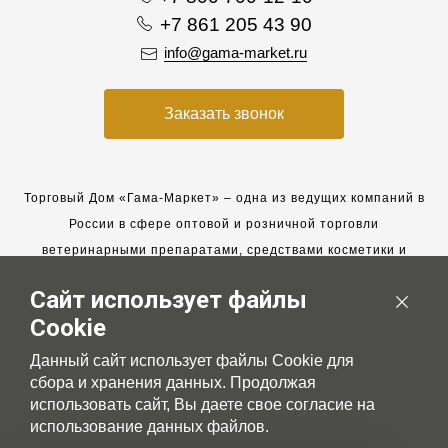
+7 861 205 43 90
info@gama-market.ru
Заказать звонок
Торговый Дом «Гама-Маркет» – одна из ведущих компаний в
России в сфере оптовой и розничной торговли
ветеринарными препаратами, средствами косметики и
гигиены для животных.
Сайт использует файлы
Мы работаем с 2005 года. Мы приглашаем к сотрудничеству
Cookie
новых клиентов и всегда рассчитываем на взаимовыгодные,
долгосрочные партнерские отношения.
Данный сайт использует файлы Cookie для
сбора и хранения данных. Продолжая
использовать сайт, Вы даете свое согласие на
использование данных файлов.