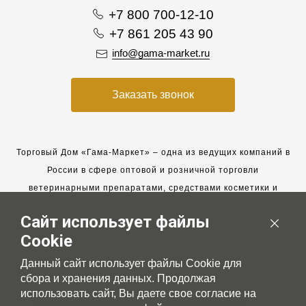
+7 800 700-12-10
+7 861 205 43 90
info@gama-market.ru
Заказать звонок
Торговый Дом «Гама-Маркет» – одна из ведущих компаний в
России в сфере оптовой и розничной торговли
ветеринарными препаратами, средствами косметики и
гигиены для животных.
Сайт использует файлы
Мы работаем с 2005 года. Мы приглашаем к сотрудничеству
Cookie
новых клиентов и всегда рассчитываем на взаимовыгодные,
долгосрочные партнерские отношения.
Данный сайт использует файлы Cookie для
сбора и хранения данных. Продолжая
использовать сайт, Вы даете свое согласие на