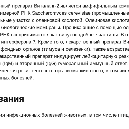
нный препарат Виталанг-2 является амфифильным ком
имерной РНК Saccharomvces cerevisiae (промышленные
ьные участки с олеиновой кислотой. Олеиновая кисло
 биологические мембраны. Проникающие с помощью оле
РНК воспринимаются как вирусоподобные частицы. В от
 интерферона ?. Кроме того, лекарственный препарат В
фоидных органов (тимуса и селезенки), также возрастае
Лекарственный препарат индуцирует лейкоцитарную реа
 (IgM) и вторичный (IgG) гуморальный иммунный ответ.
ческая резистентность организма животного, в том чис
ных болезней.
зания
ия инфекционных болезней животных, в том числе птиц