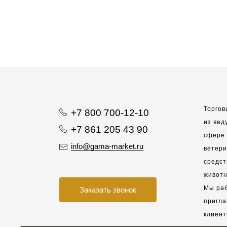
Торгов
+7 800 700-12-10
из вед
+7 861 205 43 90
сфере 
info@gama-market.ru
ветер
средст
животн
Мы раб
Заказать звонок
пригла
клиент