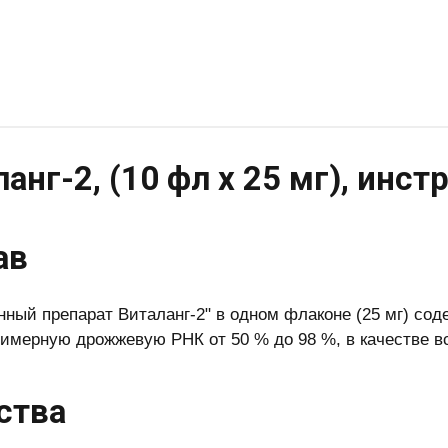
анг-2, (10 фл х 25 мг), инст
ав
нный препарат Виталанг-2" в одном флаконе (25 мг) со
имерную дрожжевую РНК от 50 % до 98 %, в качестве вс
ства